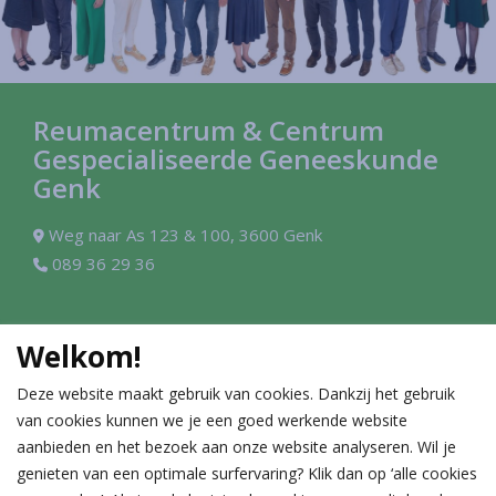
Reumacentrum & Centrum
Gespecialiseerde Geneeskunde
Genk
Weg naar As 123 & 100, 3600 Genk
089 36 29 36
Contact
Welkom!
Reumatologie
Allergie-immunologie
Deze website maakt gebruik van cookies. Dankzij het gebruik
089 36 29 36
089 36 27 11
van cookies kunnen we je een goed werkende website
Cardiologie
Gastro-enterologie
aanbieden en het bezoek aan onze website analyseren. Wil je
089 36 27 13
089 36 27 12
genieten van een optimale surfervaring? Klik dan op ‘alle cookies