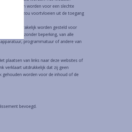
lijk gehouden worden voor een slechte
treekse, die zou voortvloeien uit de toegang
 wijze aansprakelijk worden gesteld voor
met inbegrip, zonder beperking, van alle
 apparatuur, programmatuur of andere van
et plaatsen van links naar deze websites of
verklaart uitdrukkelijk dat zij geen
jk gehouden worden voor de inhoud of de
ndissement bevoegd.