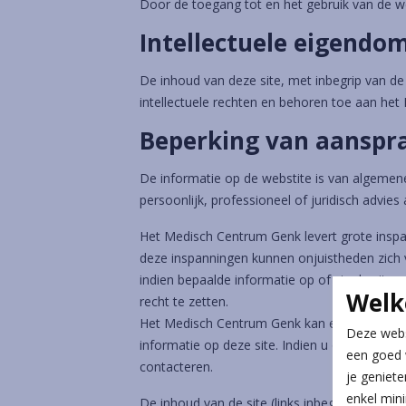
Door de toegang tot en het gebruik van de w
Intellectuele eigendo
De inhoud van deze site, met inbegrip van de
intellectuele rechten en behoren toe aan he
Beperking van aanspra
De informatie op de webstite is van algemene
persoonlijk, professioneel of juridisch advi
Het Medisch Centrum Genk levert grote inspan
deze inspanningen kunnen onjuistheden zich v
indien bepaalde informatie op of via de site
Welk
recht te zetten.
Het Medisch Centrum Genk kan evenwel niet aa
Deze webs
informatie op deze site. Indien u onjuistheden
een goed 
contacteren.
je geniete
enkel min
De inhoud van de site (links inbegrepen) kan