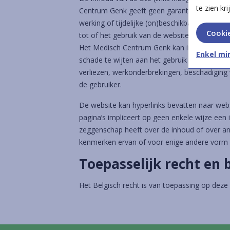
te zien krij
Centrum Genk geeft geen garanties voor de 
werking of tijdelijke (on)beschikbaarheid va
Cooki
tot of het gebruik van de website.
Het Medisch Centrum Genk kan in geen geval t
Enkel mi
schade te wijten aan het gebruik van deze sit
verliezen, werkonderbrekingen, beschadigin
de gebruiker.
De website kan hyperlinks bevatten naar webs
pagina’s impliceert op geen enkele wijze een 
zeggenschap heeft over de inhoud of over a
kenmerken ervan of voor enige andere vorm 
Toepasselijk recht en
Het Belgisch recht is van toepassing op deze 