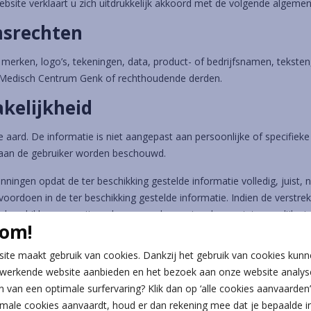
ebsite verklaart u zich uitdrukkelijk akkoord met de volgende algem
msrechten
 merken, logo’s, tekeningen, data, product- of bedrijfsnamen, teksten
t Medisch Centrum Genk of rechthoudende derden.
kelijkheid
 aard. De informatie is niet aangepast aan persoonlijke of specifiek
es aan de gebruiker worden beschouwd.
ningen opdat de ter beschikking gestelde informatie volledig, juist, 
oordoen in de ter beschikking gestelde informatie. Indien de verstre
 onbeschikbaar zou zijn, zal naam onderneming de grootst mogelijke i
om!
nsprakelijk worden gesteld voor rechtstreekse of onrechtstreekse s
ite maakt gebruik van cookies. Dankzij het gebruik van cookies kunn
 zou vaststellen in de informatie die via de site ter beschikking wordt
werkende website aanbieden en het bezoek aan onze website analyse
n van een optimale surfervaring? Klik dan op ‘alle cookies aanvaarden’.
imale cookies aanvaardt, houd er dan rekening mee dat je bepaalde i
 te allen tijde zonder aankondiging of kennisgeving aangepast, gewij