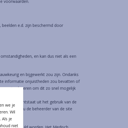
ene voorwaarden.
, beelden e.d. zijn beschermd door
e omstandigheden, en kan dus niet als een
nauwkeurig en bijgewerkt zou zijn. Ondanks
kte informatie onjuistheden zou bevatten of
nspanning leveren om dit zo snel mogelijk
chade die ontstaat uit het gebruik van de
en we je
 gesteld, kan u de beheerder van de site
ren. Wil
 Als je
nhoud niet
zigd of aangevuld worden. Het Medisch