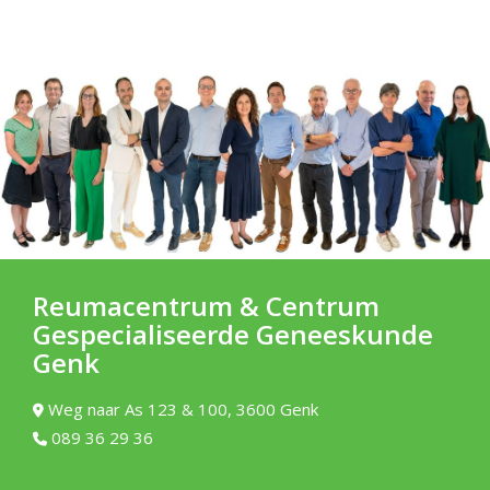
Reumacentrum & Centrum
Gespecialiseerde Geneeskunde
Genk
Weg naar As 123 & 100, 3600 Genk
089 36 29 36