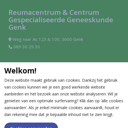
Reumacentrum & Centrum
Gespecialiseerde Geneeskunde
Genk
Weg naar As 123 & 100, 3600 Genk
089 36 29 36
Contact
Welkom!
Reumatologie
Allergie-immunologie
Deze website maakt gebruik van cookies. Dankzij het gebruik
089 36 29 36
089 36 27 11
van cookies kunnen we je een goed werkende website
Cardiologie
Gastro-enterologie
aanbieden en het bezoek aan onze website analyseren. Wil je
089 36 27 13
089 36 27 12
genieten van een optimale surfervaring? Klik dan op ‘alle cookies
aanvaarden’. Als je enkel minimale cookies aanvaardt, houd er
dan rekening mee dat je bepaalde inhoud niet te zien krijgt.