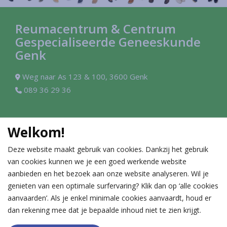
Reumacentrum & Centrum
Gespecialiseerde Geneeskunde
Genk
Weg naar As 123 & 100, 3600 Genk
089 36 29 36
Contact
Welkom!
Reumatologie
Allergie-immunologie
Deze website maakt gebruik van cookies. Dankzij het gebruik
089 36 29 36
089 36 27 11
van cookies kunnen we je een goed werkende website
Cardiologie
Gastro-enterologie
aanbieden en het bezoek aan onze website analyseren. Wil je
089 36 27 13
089 36 27 12
genieten van een optimale surfervaring? Klik dan op ‘alle cookies
aanvaarden’. Als je enkel minimale cookies aanvaardt, houd er
dan rekening mee dat je bepaalde inhoud niet te zien krijgt.