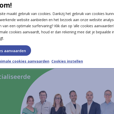
om!
et AZ Turnhout, alwaar hij raadplegingen deed, alsook het afdelingsho
ite maakt gebruik van cookies. Dankzij het gebruik van cookies kunn
werkende website aanbieden en het bezoek aan onze website analyse
n van een optimale surfervaring? Klik dan op ‘alle cookies aanvaarden’.
Sint-Franciscus Ziekenhuis te Heusden-Zolder en het Medisch Centrum 
imale cookies aanvaardt, houd er dan rekening mee dat je bepaalde i
al Dr. Bielen zich voornamelijk toeleggen op elektromyografie (EMG
gt.
 As 123 (Reumacentrum), Genk
.
es aanvaarden
nimale cookies aanvaarden
Cookies instellen
aliseerde