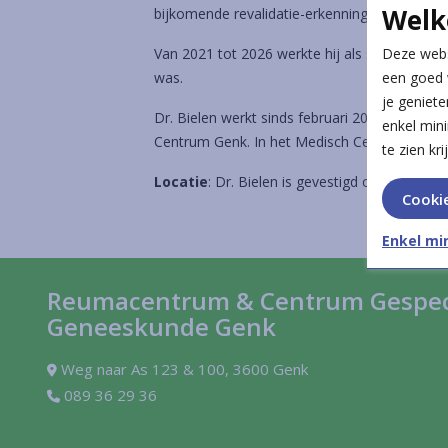
Welk
bijkomende revalidatie-erkenning.
Van 2021 tot 2026 werkte hij als staflid in h
Deze webs
was.
een goed 
je geniete
Dr. Bielen werkt sinds februari 2026 in het 
enkel min
Centrum Genk. In het Medisch Centrum Genk z
te zien krij
Locatie
: Dr. Bielen is gevestigd op
Weg naar
Cooki
Enkel mi
Reumacentrum & Centrum Gespeci
Geneeskunde Genk
Weg naar As 123 & 100, 3600 Genk
089 36 29 36