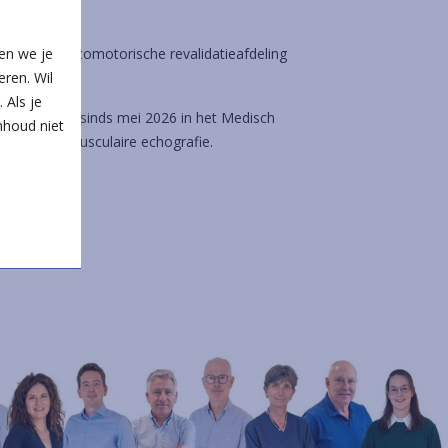
ofd van de locomotorische revalidatieafdeling
en we je
ren. Wil
 Als je
Beringen, en sinds mei 2026 in het Medisch
nhoud niet
) en neuromusculaire echografie.