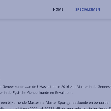
HOME
SPECIALISMEN
g
n de Geneeskunde aan de UHasselt en in 2016 zijn Master in de Genee
der in de Fysische Geneeskunde en Revalidatie.
len een bijkomende Master-na-Master Sportgeneeskunde en behaalde 
alist volgde hij van 2021 tot 2023 halftijds een opleiding in het Jess