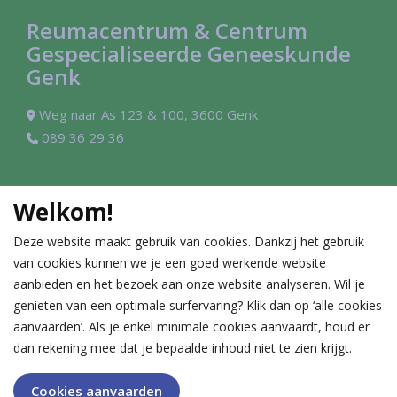
Reumacentrum & Centrum
Gespecialiseerde Geneeskunde
Genk
Weg naar As 123 & 100, 3600 Genk
089 36 29 36
Contact
Welkom!
Reumatologie
Allergie-immunologie
Deze website maakt gebruik van cookies. Dankzij het gebruik
089 36 29 36
089 36 27 11
van cookies kunnen we je een goed werkende website
Cardiologie
Gastro-enterologie
aanbieden en het bezoek aan onze website analyseren. Wil je
089 36 27 13
089 36 27 12
genieten van een optimale surfervaring? Klik dan op ‘alle cookies
aanvaarden’. Als je enkel minimale cookies aanvaardt, houd er
dan rekening mee dat je bepaalde inhoud niet te zien krijgt.
Cookies aanvaarden